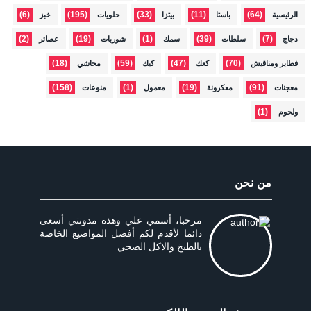
(6)
(195)
(33)
(11)
(64)
الرئيسية
باستا
بيتزا
حلويات
خبز
(2)
(19)
(1)
(39)
(7)
دجاج
سلطات
سمك
شوربات
عصائر
(18)
(59)
(47)
(70)
فطاير ومناقيش
كعك
كيك
محاشي
(158)
(1)
(19)
(91)
معجنات
معكرونة
معمول
منوعات
(1)
ولحوم
من نحن
مرحبا، أسمي علي وهذه مدونتي أسعى
دائما لأقدم لكم أفضل المواضيع الخاصة
بالطبخ والاكل الصحي