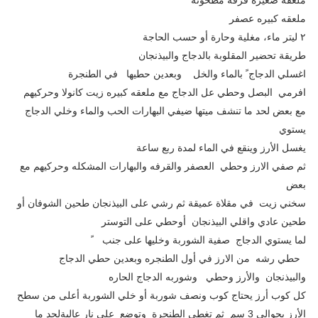
ملعقه كبيره عصفر
٢ ليتر ماء، مغلية وحارة أو حسب الحاجة
طريقة تحضير المقلوبة بالدجاج والبيذنجان
اغسلي الدجاج ً بالماء والخل وبعدين حطيها في الطنجرة
افرمي البصل وحطي عل الدجاج مع ملعقه كبيره زيت كانولا وحركيهم
مع بعض لحد ما تنشف ميتها ضيفي البهارات الحب والماء وخلي الدجاج
يستوي
يغسل الأرز وينقع في الماء لمدة ربع ساعة
ثم صفي الارز وحطي العصفر والقرفه والبهارات المشكله وحركيهم مع
بعض
سخني زيت في مقلاة عميقة ثم رشي على البيذنجان طحين الشوفان أو
طحين عادي واقلي البيذنجان أوحطي على التوستر
لما يستوي الدجاج صفية الشوربة وخليها على جنب ً
حطي رشه من الارز في أول الطنجره وبعدين حطي الدجاج
والبيذنجان والأرز وحطي وشوربه الدجاج الحاره
كل كوب أرز يحتاج كوب ونصف شوربة أو خلي الشوربة أعلى من سطح
الأرز بحوالي 3 سم ثم تغطى الطنجرة وتوضع على نار عاليةلحد ما