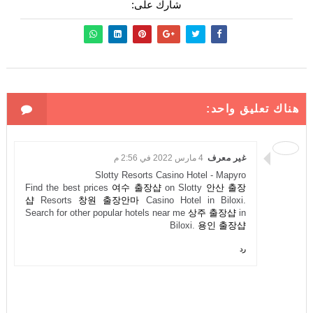
شارك على:
هناك تعليق واحد:
غير معرف
4 مارس 2022 في 2:56 م
Slotty Resorts Casino Hotel - Mapyro
Find the best prices
여수 출장샵
on Slotty
안산 출장
샵
Resorts
창원 출장안마
Casino Hotel in Biloxi.
Search for other popular hotels near me
상주 출장샵
in
Biloxi.
용인 출장샵
رد