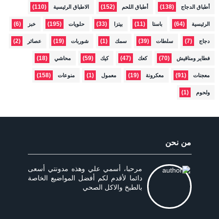
(110)
(152)
(138)
أطباق الدجاج
أطباق اللحم
الاطباق الرئيسية
(6)
(195)
(33)
(11)
(64)
الرئيسية
باستا
بيتزا
حلويات
خبز
(2)
(19)
(1)
(39)
(7)
دجاج
سلطات
سمك
شوربات
عصائر
(18)
(59)
(47)
(70)
فطاير ومناقيش
كعك
كيك
محاشي
(158)
(1)
(19)
(91)
معجنات
معكرونة
معمول
منوعات
(1)
ولحوم
من نحن
مرحبا، أسمي علي وهذه مدونتي أسعى
دائما لأقدم لكم أفضل المواضيع الخاصة
بالطبخ والاكل الصحي