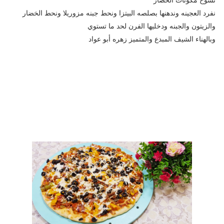
نفرد العجينه وندهنها بصلصه البيتزا ونحط جبنه مزوريلا ونحط الخضار
والزيتون والجبنه ودخليها الفرن لحد ما تستوي
وبالهناء الشيف المبدع والمتميز زهره أبو عواد