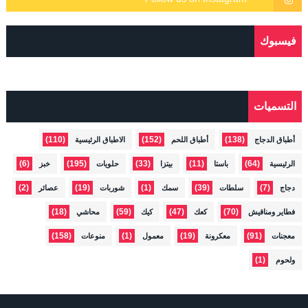
فيسبوك
التسميات
(110)
(152)
(138)
أطباق الدجاج
أطباق اللحم
الاطباق الرئيسية
(6)
(195)
(33)
(11)
(64)
الرئيسية
باستا
بيتزا
حلويات
خبز
(2)
(19)
(1)
(39)
(7)
دجاج
سلطات
سمك
شوربات
عصائر
(18)
(59)
(47)
(70)
فطاير ومناقيش
كعك
كيك
محاشي
(158)
(1)
(19)
(91)
معجنات
معكرونة
معمول
منوعات
(1)
ولحوم