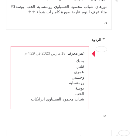
نورهان شباب محمود العسياوي رومنساية الحب بوسة💏
مئاء غرف النوم عارية صورة كاميرات شواء 👙👙
رد
الردود
غير معرف
18 مارس 2023 في 4:29 م
بحبك
قلبي
عمري
وجشيي
رومنساية
بوسة
الحب
شباب محمود العسياوي اترايكات
رد