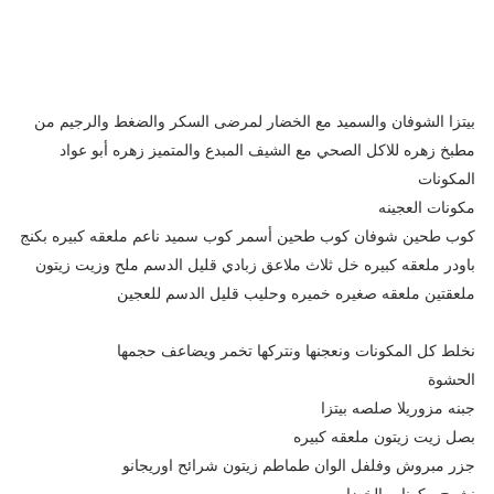
بيتزا الشوفان والسميد مع الخضار لمرضى السكر والضغط والرجيم من
مطبخ زهره للاكل الصحي مع الشيف المبدع والمتميز زهره أبو عواد
المكونات
مكونات العجينه
كوب طحين شوفان كوب طحين أسمر كوب سميد ناعم ملعقه كبيره بكنج
باودر ملعقه كبيره خل ثلاث ملاعق زبادي قليل الدسم ملح وزيت زيتون
ملعقتين ملعقه صغيره خميره وحليب قليل الدسم للعجين
نخلط كل المكونات ونعجنها ونتركها تخمر ويضاعف حجمها
الحشوة
جبنه مزوريلا صلصه بيتزا
بصل زيت زيتون ملعقه كبيره
جزر مبروش وفلفل الوان طماطم زيتون شرائح اوريجانو
نشوح مكونات الخضار