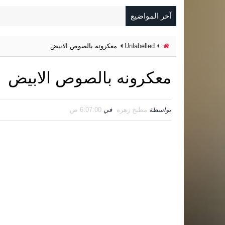
آخر المواضيع
Unlabelled
معكرونه بالصوص الابيض
معكرونه بالصوص الابيض
بواسطة
مطبخ زهره
في
6:07:00 ص