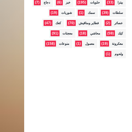
(7)
(6)
(195)
(33)
بيتزا
حلويات
خبز
دجاج
(19)
(1)
(39)
سلطات
سمك
شوربات
(47)
(70)
(2)
عصائر
فطاير ومناقيش
كعك
(91)
(18)
(59)
كيك
محاشي
معجنات
(158)
(1)
(19)
معكرونة
معمول
منوعات
(1)
ولحوم